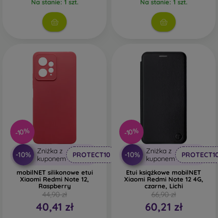
Na stanie: 1 szt.
Na stanie: 1 szt.
-10%
-10%
Zniżka z
Zniżka z
-10%
-10%
PROTECT10
PROTECT1
kuponem
kuponem
mobilNET silikonowe etui
Etui książkowe mobilNET
Xiaomi Redmi Note 12,
Xiaomi Redmi Note 12 4G,
Raspberry
czarne, Lichi
44,90 zł
66,90 zł
40,41 zł
60,21 zł