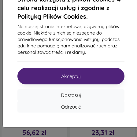
celu realizacji usług i zgodnie z
Polityką Plików Cookies.
Na naszej stronie internetowej używamy plików
cookie. Niektóre z nich są niezbędne do
prawidłowego funkcjonowania witryny, podczas
gdy inne pomagają nam analizować ruch oraz
personalizować treści i reklamy.
Akceptuj
-55%
-10%
Dostosuj
Zniżka z
Zniżka z
-10%
-10%
PROTECT10
PROTECT1
kuponem
kuponem
Odrzucić
Etui książkowe mobilNET
Liquid Lite TPU Etui Xiaomi
Xiaomi Redmi Note 12,
Redmi Note 12 4G -
turkusowe, Daze
Ciemnoniebieski
62,90 zł
51,91 zł
56,62 zł
23,31 zł