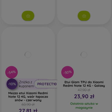
-50%
-54%
Zniżka z
Etui Glam TPU do Xiaomi
-10%
PROTECT10
Redmi Note 12 4G - Galaxy
kuponem
47,90 zł
Mezzo etui Xiaomi Redmi
23,90 zł
Note 12 4G, wzór łapacza
snów - czerwony
Ostatnia sztuka w
60,90 zł
magazynie
27,81 zł