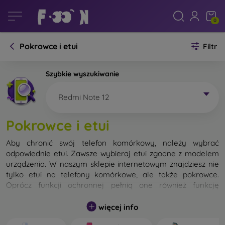
0
Pokrowce i etui
Filtr
Szybkie wyszukiwanie
Redmi Note 12
Pokrowce i etui
Aby chronić swój telefon komórkowy, należy wybrać
odpowiednie etui. Zawsze wybieraj etui zgodne z modelem
urządzenia. W naszym sklepie internetowym znajdziesz nie
tylko etui na telefony komórkowe, ale także pokrowce.
Oprócz funkcji ochronnej pełnią one również funkcję
designerską.
więcej info
Pokrowiec na telefon komórkowy możemy również nazwać
tylną obudową. Jego zadaniem jest ochrona tylnej części