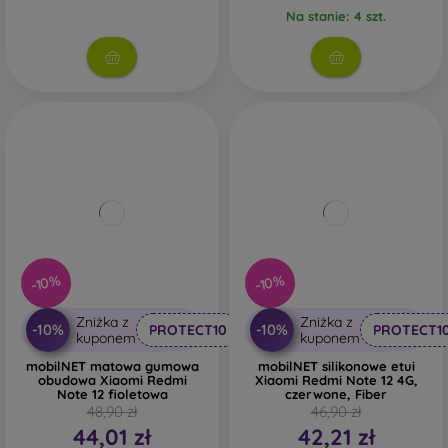
Na stanie: 4 szt.
-10%
-10%
Zniżka z
Zniżka z
-10%
-10%
PROTECT10
PROTECT1
kuponem
kuponem
mobilNET matowa gumowa
mobilNET silikonowe etui
obudowa Xiaomi Redmi
Xiaomi Redmi Note 12 4G,
Note 12 fioletowa
czerwone, Fiber
48,90 zł
46,90 zł
44,01 zł
42,21 zł