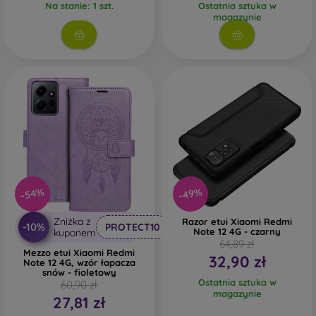
Na stanie: 1 szt.
Ostatnia sztuka w
magazynie
-54%
-49%
Zniżka z
Razor etui Xiaomi Redmi
-10%
PROTECT10
Note 12 4G - czarny
kuponem
64,89 zł
Mezzo etui Xiaomi Redmi
32,90 zł
Note 12 4G, wzór łapacza
snów - fioletowy
Ostatnia sztuka w
60,90 zł
magazynie
27,81 zł