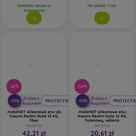
Ostatnia sztuka w
Na stanie: 1 szt.
magazynie
-54%
-10%
Zniżka z
Zniżka z
-10%
-10%
PROTECT10
PROTECT1
kuponem
kuponem
mobilNET silikonowe etui do
mobilNET silikonowe etui
Xiaomi Redmi Note 12 4G,
Xiaomi Redmi Note 12 4G,
fiber
Fioletowy, włókno
46,90 zł
44,90 zł
42,21 zł
20,61 zł