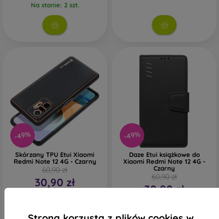
Na stanie: 2 szt.
-49%
-49%
Skórzany TPU Etui Xiaomi
Daze Etui książkowe do
Redmi Note 12 4G - Czarny
Xiaomi Redmi Note 12 4G -
Czarny
60,90 zł
60,90 zł
30,90 zł
30,90 zł
Na stanie: 5 szt.
Na stanie: 1 szt.
Strona korzysta z plików cookies w