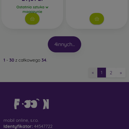
Ostatnia sztuka w
magazynie
4
innych...
1
-
30
z całkowego
34
.
2
»
«
1
mobil online, s.r.o.
Identyfikator:
44547722