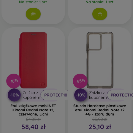
Na stanie: 1 szt.
Na stanie: 1 szt.
-55%
-10%
Zniżka z
Zniżka z
-10%
-10%
PROTECT10
PROTECT1
kuponem
kuponem
Etui książkowe mobilNET
Sturdo Hardcase plastikowe
Xiaomi Redmi Note 12,
etui Xiaomi Redmi Note 12
czerwone, Lichi
4G - szary dym
64,89 zł
55,90 zł
58,40 zł
25,10 zł