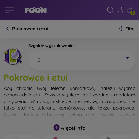
0
Pokrowce i etui
Filtr
Szybkie wyszukiwanie
13
Pokrowce i etui
Aby chronić swój telefon komórkowy, należy wybrać
odpowiednie etui. Zawsze wybieraj etui zgodne z modelem
urządzenia. W naszym sklepie internetowym znajdziesz nie
tylko etui na telefony komórkowe, ale także pokrowce.
Oprócz funkcji ochronnej pełnią one również funkcję
designerską.
więcej info
Pokrowiec na telefon komórkowy możemy również nazwać
tylną obudową. Jego zadaniem jest ochrona tylnej części