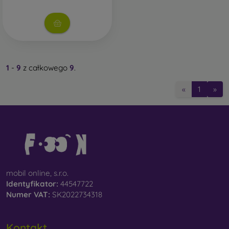
1
-
9
z całkowego
9
.
«
1
»
mobil online, s.r.o.
Identyfikator:
44547722
Numer VAT:
SK2022734318
Kontakt