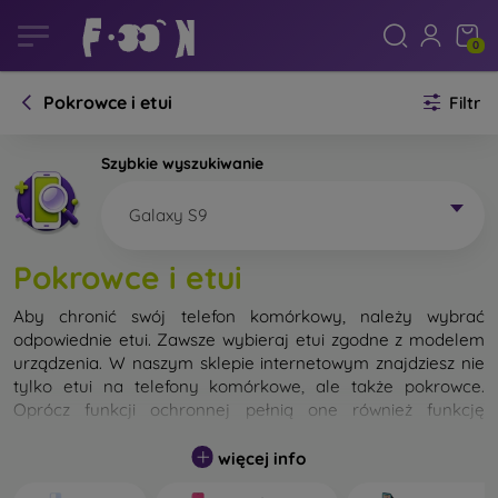
0
Pokrowce i etui
Filtr
Szybkie wyszukiwanie
Galaxy S9
Pokrowce i etui
Aby chronić swój telefon komórkowy, należy wybrać
odpowiednie etui. Zawsze wybieraj etui zgodne z modelem
urządzenia. W naszym sklepie internetowym znajdziesz nie
tylko etui na telefony komórkowe, ale także pokrowce.
Oprócz funkcji ochronnej pełnią one również funkcję
designerską.
więcej info
Pokrowiec na telefon komórkowy możemy również nazwać
tylną obudową. Jego zadaniem jest ochrona tylnej części