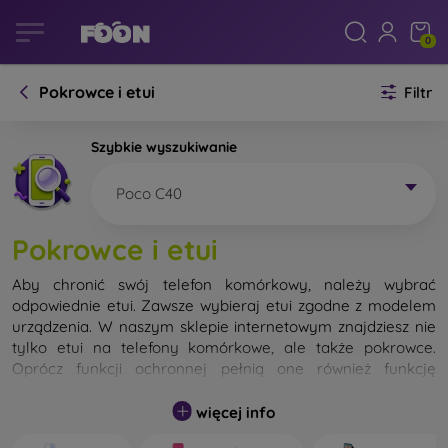
0
Pokrowce i etui
Filtr
Szybkie wyszukiwanie
Poco C40
Pokrowce i etui
Aby chronić swój telefon komórkowy, należy wybrać
odpowiednie etui. Zawsze wybieraj etui zgodne z modelem
urządzenia. W naszym sklepie internetowym znajdziesz nie
tylko etui na telefony komórkowe, ale także pokrowce.
Oprócz funkcji ochronnej pełnią one również funkcję
designerską.
więcej info
Pokrowiec na telefon komórkowy możemy również nazwać
tylną obudową. Jego zadaniem jest ochrona tylnej części