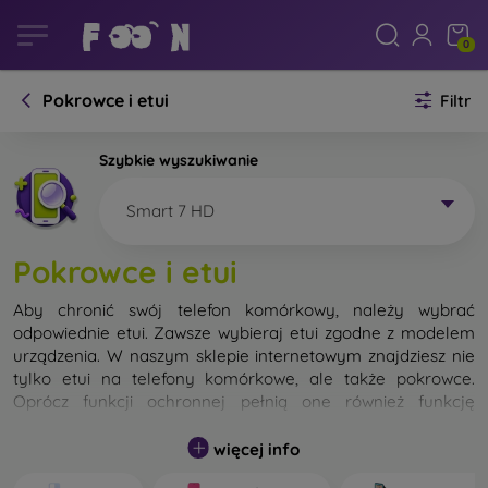
0
Pokrowce i etui
Filtr
Szybkie wyszukiwanie
Smart 7 HD
Pokrowce i etui
Aby chronić swój telefon komórkowy, należy wybrać
odpowiednie etui. Zawsze wybieraj etui zgodne z modelem
urządzenia. W naszym sklepie internetowym znajdziesz nie
tylko etui na telefony komórkowe, ale także pokrowce.
Oprócz funkcji ochronnej pełnią one również funkcję
designerską.
więcej info
Pokrowiec na telefon komórkowy możemy również nazwać
tylną obudową. Jego zadaniem jest ochrona tylnej części