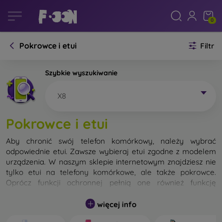
0
Pokrowce i etui
Filtr
Szybkie wyszukiwanie
X8
Pokrowce i etui
Aby chronić swój telefon komórkowy, należy wybrać
odpowiednie etui. Zawsze wybieraj etui zgodne z modelem
urządzenia. W naszym sklepie internetowym znajdziesz nie
tylko etui na telefony komórkowe, ale także pokrowce.
Oprócz funkcji ochronnej pełnią one również funkcję
designerską.
więcej info
Pokrowiec na telefon komórkowy możemy również nazwać
tylną obudową. Jego zadaniem jest ochrona tylnej części